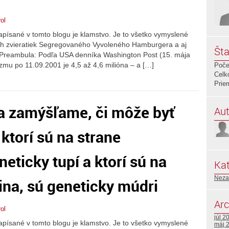
ol
apísané v tomto blogu je klamstvo. Je to všetko vymyslené
ich zvieratiek Segregovaného Vyvoleného Hamburgera a aj
Šta
ýka. Preambula: Podľa USA denníka Washington Post (15. mája
izmu po 11.09.2001 je 4,5 až 4,6 milióna – a […]
Poče
Celk
Prie
a zamýšľame, či môže byť
Aut
 ktorí sú na strane
eticky tupí a ktorí sú na
Kat
Neza
ina, sú geneticky múdri
Arc
ol
júl 2
apísané v tomto blogu je klamstvo. Je to všetko vymyslené
máj 