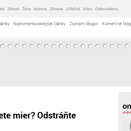
tail
Zdravie
Žena
Varecha
Záhrada
Užitočná
Video
DefenceNews
lánky
Najkomentovanejšie články
Zoznam blogov
Komerčné blog
on
ete mier? Odstráňte
ondri