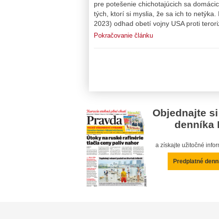
pre potešenie chichotajúcich sa domác
tých, ktorí si myslia, že sa ich to net
2023) odhad obetí vojny USA proti teror
Pokračovanie článku
Objednajte si
denníka 
a získajte užitočné inf
Predplatné denn