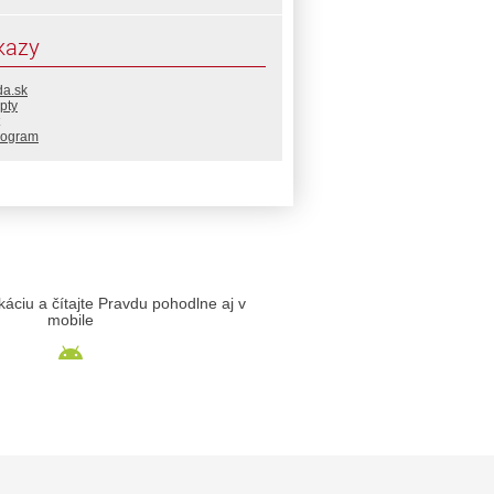
kazy
da.sk
pty
rogram
likáciu a čítajte Pravdu pohodlne aj v
mobile