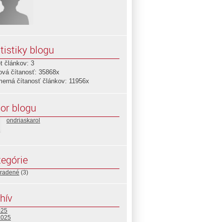
tistiky blogu
t článkov: 3
ová čítanosť: 35868x
merná čítanosť článkov: 11956x
or blogu
ondriaskarol
egórie
radené
(3)
hív
025
2025