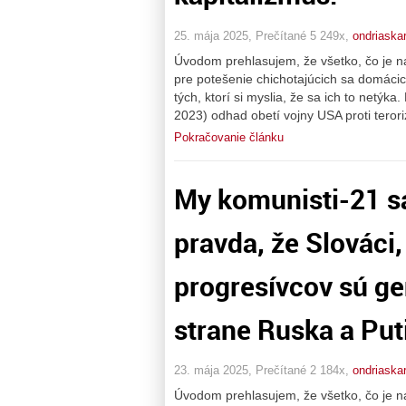
25. mája 2025, Prečítané 5 249x,
ondriaskar
Úvodom prehlasujem, že všetko, čo je n
pre potešenie chichotajúcich sa domác
tých, ktorí si myslia, že sa ich to net
2023) odhad obetí vojny USA proti teror
Pokračovanie článku
My komunisti-21 s
pravda, že Slováci,
progresívcov sú gen
strane Ruska a Put
23. mája 2025, Prečítané 2 184x,
ondriaskar
Úvodom prehlasujem, že všetko, čo je n