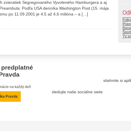
ich zvieratiek Segregovaného Vyvoleného Hamburgera a aj
ýka. Preambula: Podľa USA denníka Washington Post (15. mája
Od
izmu po 11.09.2001 je 4,5 až 4,6 milióna – a […]
Fotky
Prav
Rece
Šport
TV p
 predplatné
Pravda
stiahnite si ap
ormácie na každý deň
sledujte naše sociálne siete
íka Pravda